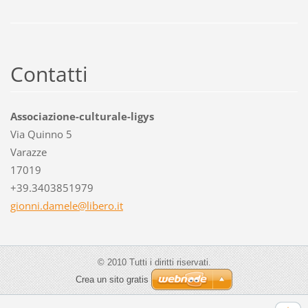
Contatti
Associazione-culturale-ligys
Via Quinno 5
Varazze
17019
+39.3403851979
gionni.d
amele@li
bero.it
© 2010 Tutti i diritti riservati.
Crea un sito gratis