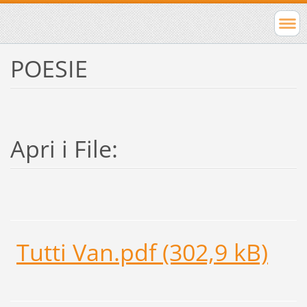
POESIE
Apri i File:
Tutti Van.pdf (302,9 kB)