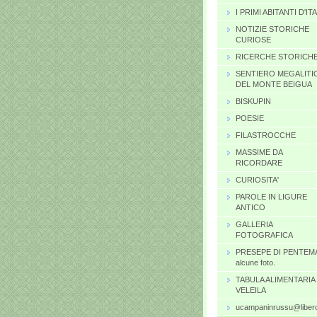
I PRIMI ABITANTI D'IT
NOTIZIE STORICHE
CURIOSE
RICERCHE STORICH
SENTIERO MEGALITI
DEL MONTE BEIGUA
BISKUPIN
POESIE
FILASTROCCHE
MASSIME DA
RICORDARE
CURIOSITA'
PAROLE IN LIGURE
ANTICO
GALLERIA
FOTOGRAFICA
PRESEPE DI PENTEM
alcune foto.
TABULA ALIMENTARIA 
VELEILA
ucampaninrussu@libero