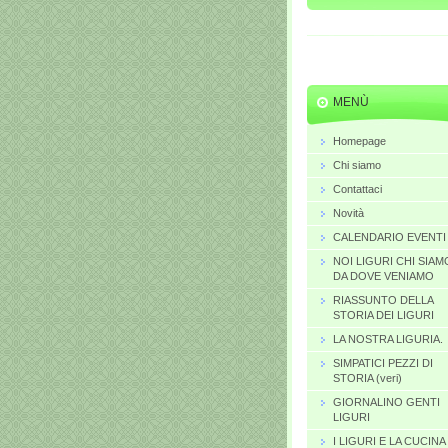
MENÙ
Homepage
Chi siamo
Contattaci
Novità
CALENDARIO EVENTI
NOI LIGURI CHI SIAM
DA DOVE VENIAMO
RIASSUNTO DELLA
STORIA DEI LIGURI
LA NOSTRA LIGURIA.
SIMPATICI PEZZI DI
STORIA (veri)
GIORNALINO GENTI
LIGURI
I LIGURI E LA CUCINA