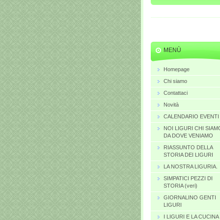
MENÙ
Homepage
Chi siamo
Contattaci
Novità
CALENDARIO EVENTI
NOI LIGURI CHI SIAM
DA DOVE VENIAMO
RIASSUNTO DELLA
STORIA DEI LIGURI
LA NOSTRA LIGURIA.
SIMPATICI PEZZI DI
STORIA (veri)
GIORNALINO GENTI
LIGURI
I LIGURI E LA CUCINA