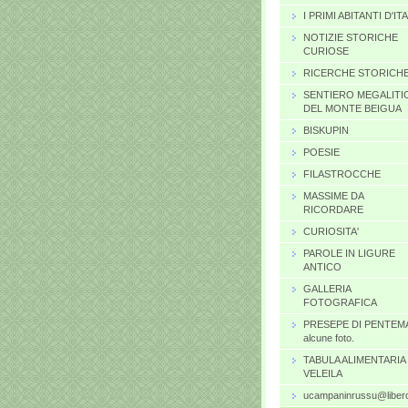
I PRIMI ABITANTI D'IT
NOTIZIE STORICHE
CURIOSE
RICERCHE STORICH
SENTIERO MEGALITI
DEL MONTE BEIGUA
BISKUPIN
POESIE
FILASTROCCHE
MASSIME DA
RICORDARE
CURIOSITA'
PAROLE IN LIGURE
ANTICO
GALLERIA
FOTOGRAFICA
PRESEPE DI PENTEM
alcune foto.
TABULA ALIMENTARIA 
VELEILA
ucampaninrussu@libero