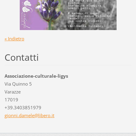
« Indietro
Contatti
Associazione-culturale-ligys
Via Quinno 5
Varazze
17019
+39.3403851979
gionni.d
amele@li
bero.it